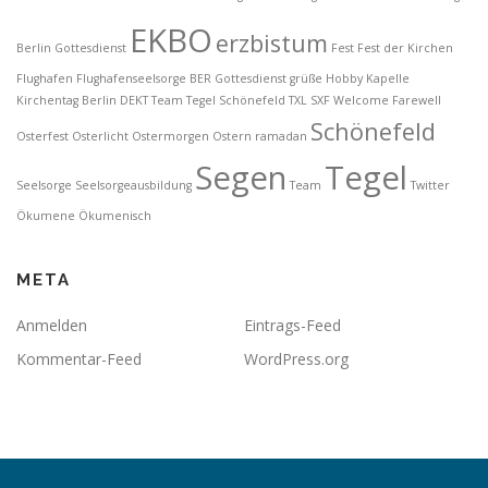
EKBO
erzbistum
Berlin Gottesdienst
Fest
Fest der Kirchen
Flughafen
Flughafenseelsorge BER
Gottesdienst
grüße
Hobby
Kapelle
Kirchentag Berlin DEKT Team Tegel Schönefeld TXL SXF Welcome Farewell
Schönefeld
Osterfest
Osterlicht
Ostermorgen
Ostern
ramadan
Segen
Tegel
Seelsorge
Seelsorgeausbildung
Team
Twitter
Ökumene
Ökumenisch
META
Anmelden
Eintrags-Feed
Kommentar-Feed
WordPress.org