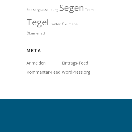
Segen
Seelsorgeausbildung
Team
Tegel
Twitter
Ökumene
Ökumenisch
META
Anmelden
Eintrags-Feed
Kommentar-Feed
WordPress.org