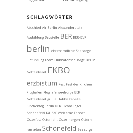
SCHLAGWÖRTER
Abschied
Air Berlin
Alexanderplatz
BER
Ausbildung
Baustelle
BER4EVR
berlin
ehrenamtliche Seelsorge
Einführung Team Fluhhafenseelsorge Berlin
EKBO
Gottesdienst
erzbistum
Fest
Fest der Kirchen
Flughafen
Flughafenseelsorge BER
Gottesdienst
grüße
Hobby
Kapelle
Kirchentag Berlin DEKT Team Tegel
Schönefeld TXL SXF Welcome Farewell
Osterfest
Osterlicht
Ostermorgen
Ostern
Schönefeld
ramadan
Seelsorge