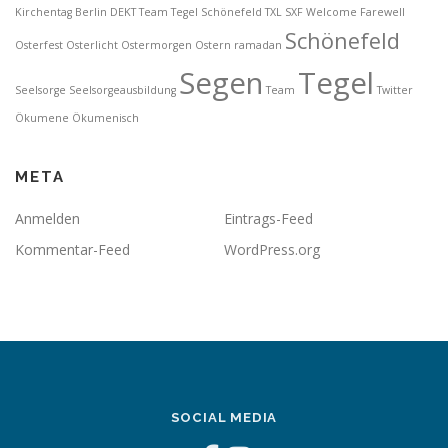
Kirchentag Berlin DEKT Team Tegel Schönefeld TXL SXF Welcome Farewell
Schönefeld
Osterfest
Osterlicht
Ostermorgen
Ostern
ramadan
Segen
Tegel
Seelsorge
Seelsorgeausbildung
Team
Twitter
Ökumene
Ökumenisch
META
Anmelden
Eintrags-Feed
Kommentar-Feed
WordPress.org
SOCIAL MEDIA