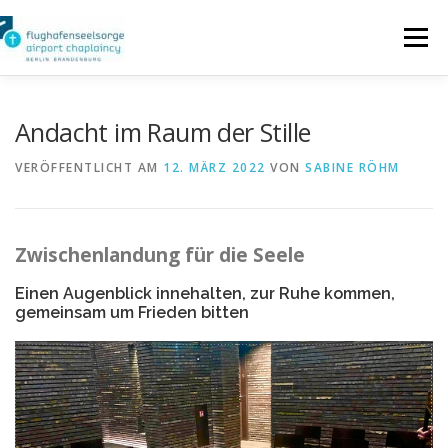
Zum
Inhalt
Menü
springen
SEELSORGE FÜR REISENDE
Andacht im Raum der Stille
VERÖFFENTLICHT AM
12. MÄRZ 2022
VON
SABINE RÖHM
SEELSORGE FÜR PERSONAL
Zwischenlandung für die Seele
LITURGISCHE ANGEBOTE
INTERN
Einen Augenblick innehalten, zur Ruhe kommen,
gemeinsam um Frieden bitten
IMPRESSUM