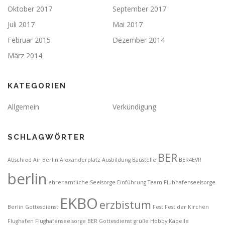
Oktober 2017
September 2017
Juli 2017
Mai 2017
Februar 2015
Dezember 2014
März 2014
KATEGORIEN
Allgemein
Verkündigung
SCHLAGWÖRTER
BER
Abschied
Air Berlin
Alexanderplatz
Ausbildung
Baustelle
BER4EVR
berlin
ehrenamtliche Seelsorge
Einführung Team Fluhhafenseelsorge
EKBO
erzbistum
Berlin Gottesdienst
Fest
Fest der Kirchen
Flughafen
Flughafenseelsorge BER
Gottesdienst
grüße
Hobby
Kapelle