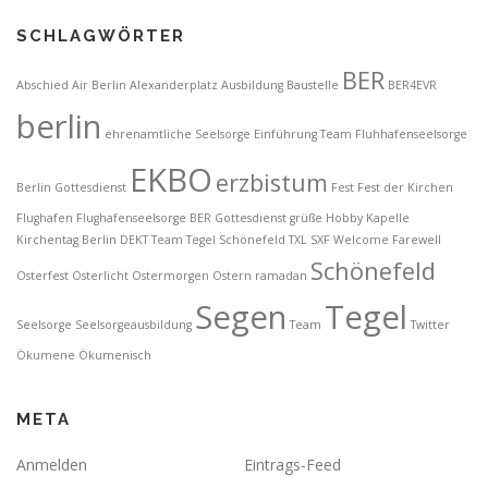
SCHLAGWÖRTER
BER
Abschied
Air Berlin
Alexanderplatz
Ausbildung
Baustelle
BER4EVR
berlin
ehrenamtliche Seelsorge
Einführung Team Fluhhafenseelsorge
EKBO
erzbistum
Berlin Gottesdienst
Fest
Fest der Kirchen
Flughafen
Flughafenseelsorge BER
Gottesdienst
grüße
Hobby
Kapelle
Kirchentag Berlin DEKT Team Tegel Schönefeld TXL SXF Welcome Farewell
Schönefeld
Osterfest
Osterlicht
Ostermorgen
Ostern
ramadan
Segen
Tegel
Seelsorge
Seelsorgeausbildung
Team
Twitter
Ökumene
Ökumenisch
META
Anmelden
Eintrags-Feed