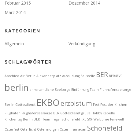
Februar 2015
Dezember 2014
März 2014
KATEGORIEN
Allgemein
Verkündigung
SCHLAGWÖRTER
BER
Abschied
Air Berlin
Alexanderplatz
Ausbildung
Baustelle
BER4EVR
berlin
ehrenamtliche Seelsorge
Einführung Team Fluhhafenseelsorge
EKBO
erzbistum
Berlin Gottesdienst
Fest
Fest der Kirchen
Flughafen
Flughafenseelsorge BER
Gottesdienst
grüße
Hobby
Kapelle
Kirchentag Berlin DEKT Team Tegel Schönefeld TXL SXF Welcome Farewell
Schönefeld
Osterfest
Osterlicht
Ostermorgen
Ostern
ramadan