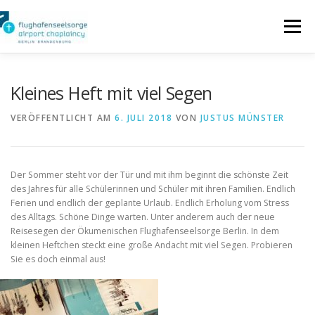
Zum
Inhalt
Menü
springen
SEELSORGE FÜR REISENDE
Kleines Heft mit viel Segen
VERÖFFENTLICHT AM
6. JULI 2018
VON
JUSTUS MÜNSTER
SEELSORGE FÜR PERSONAL
Der Sommer steht vor der Tür und mit ihm beginnt die schönste Zeit
LITURGISCHE ANGEBOTE
INTERN
des Jahres für alle Schülerinnen und Schüler mit ihren Familien. Endlich
Ferien und endlich der geplante Urlaub. Endlich Erholung vom Stress
des Alltags. Schöne Dinge warten. Unter anderem auch der neue
Reisesegen der Ökumenischen Flughafenseelsorge Berlin. In dem
IMPRESSUM
kleinen Heftchen steckt eine große Andacht mit viel Segen. Probieren
Sie es doch einmal aus!