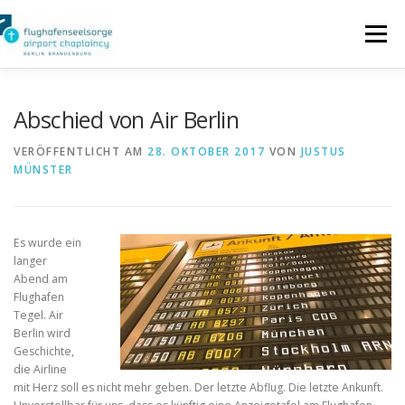
Zum
Inhalt
Menü
springen
SEELSORGE FÜR REISENDE
Abschied von Air Berlin
VERÖFFENTLICHT AM
28. OKTOBER 2017
VON
JUSTUS
MÜNSTER
SEELSORGE FÜR PERSONAL
LITURGISCHE ANGEBOTE
INTERN
Es wurde ein
langer
Abend am
Flughafen
IMPRESSUM
Tegel. Air
Berlin wird
Geschichte,
die Airline
mit Herz soll es nicht mehr geben. Der letzte Abflug. Die letzte Ankunft.