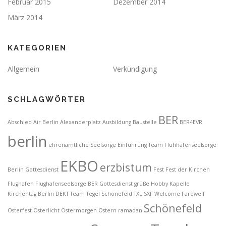
Februar 2015
Dezember 2014
März 2014
KATEGORIEN
Allgemein
Verkündigung
SCHLAGWÖRTER
BER
Abschied
Air Berlin
Alexanderplatz
Ausbildung
Baustelle
BER4EVR
berlin
ehrenamtliche Seelsorge
Einführung Team Fluhhafenseelsorge
EKBO
erzbistum
Berlin Gottesdienst
Fest
Fest der Kirchen
Flughafen
Flughafenseelsorge BER
Gottesdienst
grüße
Hobby
Kapelle
Kirchentag Berlin DEKT Team Tegel Schönefeld TXL SXF Welcome Farewell
Schönefeld
Osterfest
Osterlicht
Ostermorgen
Ostern
ramadan