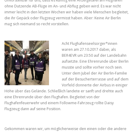
Unvorstellbar für uns, dass es künftig eine Anzeigetafel am Flughafen
ohne Dutzende AB-Flüge im An- und Abflug geben wird. Es war nicht
immer leicht in den letzten Wochen wir haben viele Menschen begleitet,
die ihr Gepäck oder Flugzeug vermisst haben. Aber: Keine Air Berlin
mag sich niemand so recht vorstellen.
Acht Flughafenseelsorger*innen
waren am 27.10.2017 dabei, als
BER4EVR um 23:50 auf der Landebahn
aufsetzte. Eine Ehrenrunde über Berlin
musste und sollte vorher noch sein.
Unter dem Jubel der Air Berlin-Familie
auf der Besucherterrasse und auf dem
Vorfeld donnerte der Airbus in einiger
Höhe über das Gelände. Schließlich landete er sanft und drehte auch
eine Ehrenrunde über den Flughafen. Begleitet von der
Flughafenfeuerwehr und einem Followme-Fahrzeug rollte Daisy
Flugzeug dann auf seine Position.
Gekommen waren wir, um möglicherweise den einen oder die andere