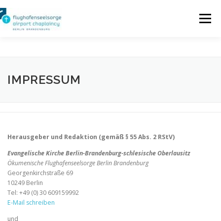
Zum
Inhalt
Menü
springen
SEELSORGE FÜR REISENDE
IMPRESSUM
SEELSORGE FÜR PERSONAL
LITURGISCHE ANGEBOTE
INTERN
Herausgeber und Redaktion (gemäß § 55 Abs. 2 RStV)
Evangelische Kirche Berlin-Brandenburg-schlesische Oberlausitz
Ökumenische Flughafenseelsorge Berlin Brandenburg
IMPRESSUM
Georgenkirchstraße 69
10249 Berlin
Tel: +49 (0) 30 609159992
E-Mail schreiben
und