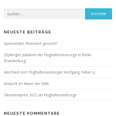
a
Suchen
g
nach:
s
n
a
NEUESTE BEITRÄGE
v
Spannendes Ehrenamt gesucht?
i
g
20jähriges Jubiläum der Flughafenseelsorge in Berlin
a
Brandenburg
t
Abschied vom Flughafenseelsorger Wolfgang Felber sj
i
o
Andacht im Raum der Stille
n
Ökumenepreis 2022 an Flughafenseelsorge
NEUESTE KOMMENTARE