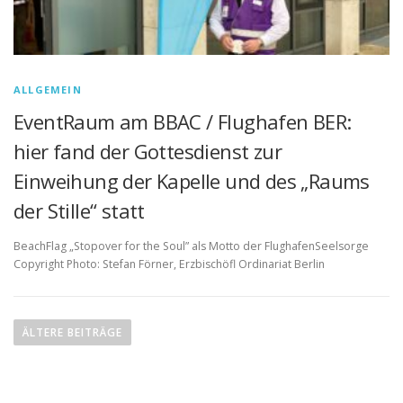
ALLGEMEIN
EventRaum am BBAC / Flughafen BER:
hier fand der Gottesdienst zur
Einweihung der Kapelle und des „Raums
der Stille“ statt
BeachFlag „Stopover for the Soul” als Motto der FlughafenSeelsorge
Copyright Photo: Stefan Förner, Erzbischöfl Ordinariat Berlin
B
e
ÄLTERE BEITRÄGE
i
t
r