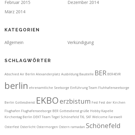
Februar 2015
Dezember 2014
März 2014
KATEGORIEN
Allgemein
Verkündigung
SCHLAGWÖRTER
BER
Abschied
Air Berlin
Alexanderplatz
Ausbildung
Baustelle
BER4EVR
berlin
ehrenamtliche Seelsorge
Einführung Team Fluhhafenseelsorge
EKBO
erzbistum
Berlin Gottesdienst
Fest
Fest der Kirchen
Flughafen
Flughafenseelsorge BER
Gottesdienst
grüße
Hobby
Kapelle
Kirchentag Berlin DEKT Team Tegel Schönefeld TXL SXF Welcome Farewell
Schönefeld
Osterfest
Osterlicht
Ostermorgen
Ostern
ramadan