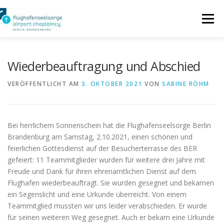
Zum
Inhalt
Menü
springen
SEELSORGE FÜR REISENDE
Wiederbeauftragung und Abschied
VERÖFFENTLICHT AM
3. OKTOBER 2021
VON
SABINE RÖHM
SEELSORGE FÜR PERSONAL
Bei herrlichem Sonnenschein hat die Flughafenseelsorge Berlin
LITURGISCHE ANGEBOTE
INTERN
Brandenburg am Samstag, 2.10.2021, einen schönen und
feierlichen Gottesdienst auf der Besucherterrasse des BER
gefeiert: 11 Teammitglieder wurden für weitere drei Jahre mit
IMPRESSUM
Freude und Dank für ihren ehrenamtlichen Dienst auf dem
Flughafen wiederbeauftragt. Sie wurden gesegnet und bekamen
ein Segenslicht und eine Urkunde überreicht. Von einem
Teammitglied mussten wir uns leider verabschieden. Er wurde
für seinen weiteren Weg gesegnet. Auch er bekam eine Urkunde