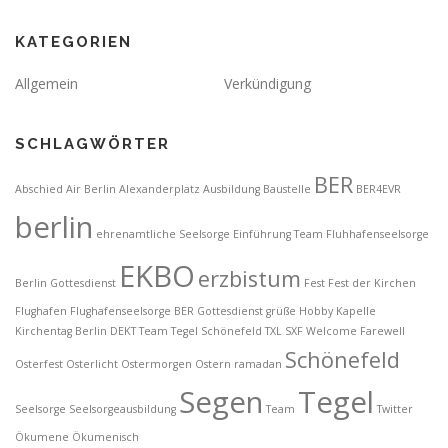
KATEGORIEN
Allgemein
Verkündigung
SCHLAGWÖRTER
BER
Abschied
Air Berlin
Alexanderplatz
Ausbildung
Baustelle
BER4EVR
berlin
ehrenamtliche Seelsorge
Einführung Team Fluhhafenseelsorge
EKBO
erzbistum
Berlin Gottesdienst
Fest
Fest der Kirchen
Flughafen
Flughafenseelsorge BER
Gottesdienst
grüße
Hobby
Kapelle
Kirchentag Berlin DEKT Team Tegel Schönefeld TXL SXF Welcome Farewell
Schönefeld
Osterfest
Osterlicht
Ostermorgen
Ostern
ramadan
Segen
Tegel
Seelsorge
Seelsorgeausbildung
Team
Twitter
Ökumene
Ökumenisch