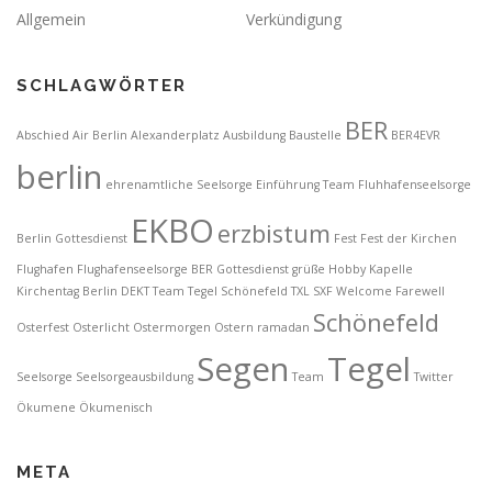
Allgemein
Verkündigung
SCHLAGWÖRTER
BER
Abschied
Air Berlin
Alexanderplatz
Ausbildung
Baustelle
BER4EVR
berlin
ehrenamtliche Seelsorge
Einführung Team Fluhhafenseelsorge
EKBO
erzbistum
Berlin Gottesdienst
Fest
Fest der Kirchen
Flughafen
Flughafenseelsorge BER
Gottesdienst
grüße
Hobby
Kapelle
Kirchentag Berlin DEKT Team Tegel Schönefeld TXL SXF Welcome Farewell
Schönefeld
Osterfest
Osterlicht
Ostermorgen
Ostern
ramadan
Segen
Tegel
Seelsorge
Seelsorgeausbildung
Team
Twitter
Ökumene
Ökumenisch
META