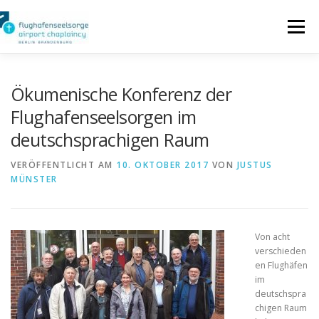
Zum
Inhalt
Menü
springen
SEELSORGE FÜR REISENDE
Ökumenische Konferenz der
Flughafenseelsorgen im
deutschsprachigen Raum
SEELSORGE FÜR PERSONAL
VERÖFFENTLICHT AM
10. OKTOBER 2017
VON
JUSTUS
MÜNSTER
LITURGISCHE ANGEBOTE
INTERN
Von acht
IMPRESSUM
verschieden
en Flughäfen
im
deutschspra
chigen Raum