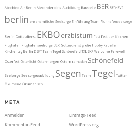
BER
Abschied
Air Berlin
Alexanderplatz
Ausbildung
Baustelle
BER4EVR
berlin
ehrenamtliche Seelsorge
Einführung Team Fluhhafenseelsorge
EKBO
erzbistum
Berlin Gottesdienst
Fest
Fest der Kirchen
Flughafen
Flughafenseelsorge BER
Gottesdienst
grüße
Hobby
Kapelle
Kirchentag Berlin DEKT Team Tegel Schönefeld TXL SXF Welcome Farewell
Schönefeld
Osterfest
Osterlicht
Ostermorgen
Ostern
ramadan
Segen
Tegel
Seelsorge
Seelsorgeausbildung
Team
Twitter
Ökumene
Ökumenisch
META
Anmelden
Eintrags-Feed
Kommentar-Feed
WordPress.org