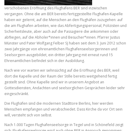
verschobenen Eröffnung des Flughafens BER sind inzwischen
vergangen. Ohne die am BER bereits fertiggestellte Flughafen-Kapelle
haben wir gelernt, auf die Menschen an den Flughäfen zuzugehen: auf
die am Flughafen arbeiten, wie das Abfertigungspersonal, Polizisten und
Sicherheitsleute, aber auch auf die Passagiere die ankommen oder
abfliegen, auf die Abholer*innen und Besucher*innen. Pfarrer Justus
Münster und Pater Wolfgang Felber SJ haben seit dem 3. Juni 2012 schon
zwei Jahrgänge von ehrenamtlichen Flughafenseelsorgerinnen und
Seelsorgern ausgebildet, ein dritter Jahrgang mit erneut rund 15
Ehrenamtlichen befindet sich in der Ausbildung.
Nach wie vor warten wir sehnsüchtig auf die Eröffnung des BER, weil
dort die Kapelle und der Raum der Stille bereits weitgehend fertig
gestellt sind. Ohne Kapelle sind wir in unserem Angebot an
Gottesdiensten, Andachten und seelsorglichen Gesprächen leider sehr
eingeschränkt.
Die Flughäfen sind die modernen Stadttore Berlins, hier werden
Menschen empfangen und verabschiedet. Dass Kirche da vor Ort sein
will, versteht sich von selbst.
Nach 1.000 Tagen Flughafenseelsorge in Tegel und in Schönefeld zeigt
sich: Flughafenseelsorge wird auch ohne BER in Anspruch genommen: